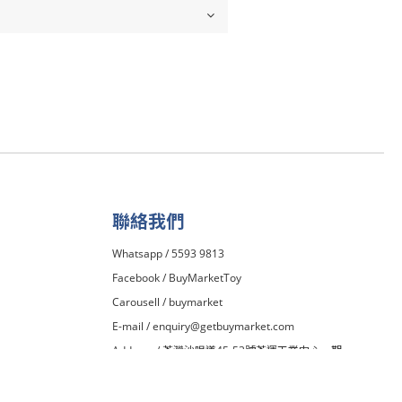
聯絡我們
Whatsapp / 5593 9813
Facebook /
BuyMarketToy
Carousell /
buymarket
E-mail /
enquiry@getbuymarket.com
Address / 荃灣沙咀道45-53號荃運工業中心一期
13H