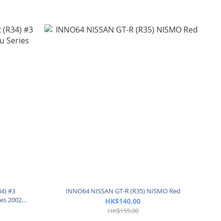
4) #3
INNO64 NISSAN GT-R (R35) NISMO Red
es 2002
HK$140.00
HK$155.00