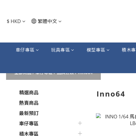
$
HKD
繁體中文
車仔專區
玩具專區
模型專區
積木專
全部商品
/
車仔專區
/
品牌分類
/
Inno64
Inno64
精選商品
熱賣商品
最新預訂
車仔專區
積木專區