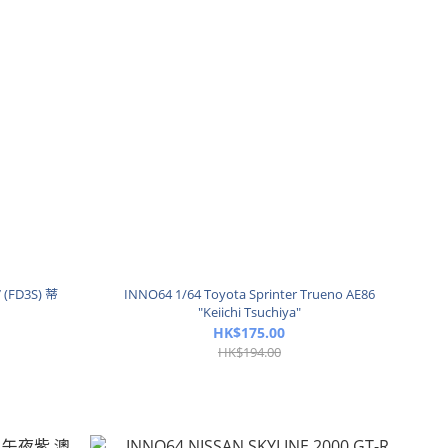
(FD3S) 蒂
INNO64 1/64 Toyota Sprinter Trueno AE86
"Keiichi Tsuchiya"
HK$175.00
HK$194.00