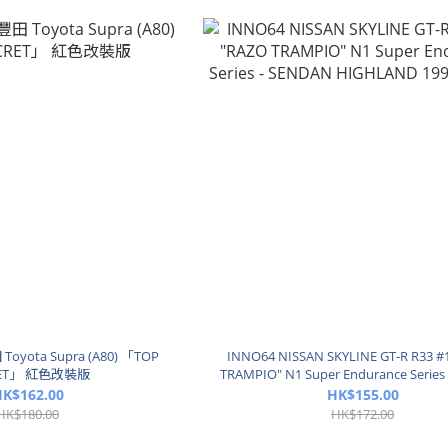
Toyota Supra (A80) 「TOP
INNO64 NISSAN SKYLINE GT-R R33 #
RET」 紅色改裝版
TRAMPIO" N1 Super Endurance Series
HIGHLAND 1995 Winner
K$162.00
HK$155.00
HK$180.00
HK$172.00