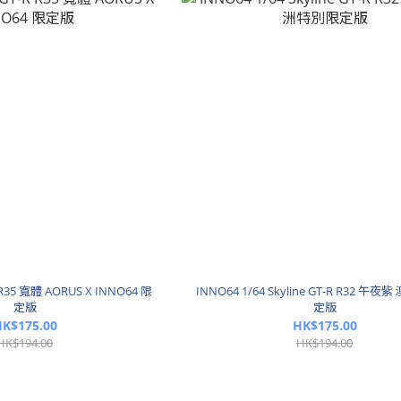
 R35 寬體 AORUS X INNO64 限
INNO64 1/64 Skyline GT-R R32 午
定版
定版
K$175.00
HK$175.00
HK$194.00
HK$194.00