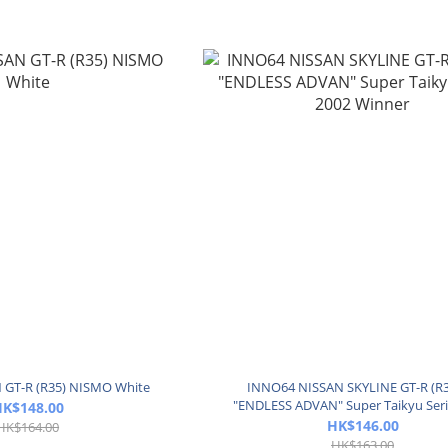
 GT-R (R35) NISMO White
INNO64 NISSAN SKYLINE GT-R (R3
"ENDLESS ADVAN" Super Taikyu Seri
K$148.00
Winner
HK$146.00
HK$164.00
HK$163.00