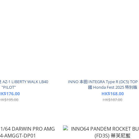
AZ-1 LIBERTY WALK LB40
INNO 本田 INTEGRA Type R (DC5) TOP
"PILOT"
國 Honda Fest 2025 特別版
K$176.00
HK$168.00
HK$195.00
HK$187.00