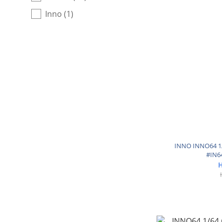
Inno (1)
INNO INNO64 1
#IN6
H