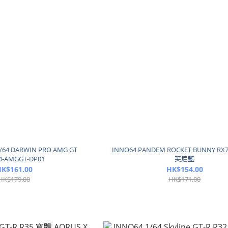
/64 DARWIN PRO AMG GT
INNO64 PANDEM ROCKET BUNNY RX7 
4-AMGGT-DP01
芙尼藍
K$161.00
HK$154.00
HK$179.00
HK$171.00