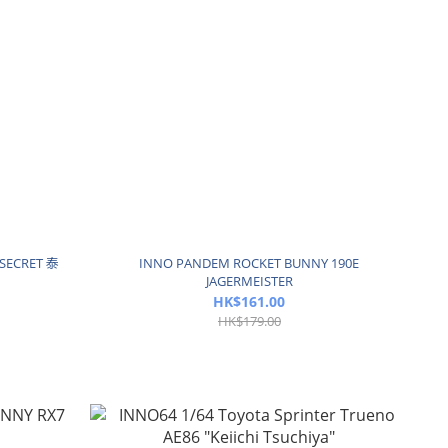
 SECRET 泰
INNO PANDEM ROCKET BUNNY 190E
JAGERMEISTER
HK$161.00
HK$179.00