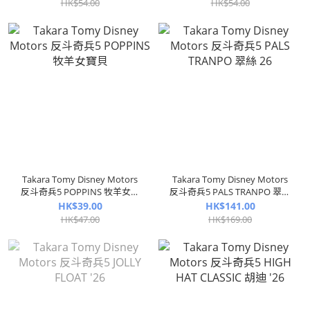
HK$54.00
HK$54.00
Takara Tomy Disney Motors
Takara Tomy Disney Motors
反斗奇兵5 POPPINS 牧羊女寶
反斗奇兵5 PALS TRANPO 翠絲
貝
26
HK$39.00
HK$141.00
HK$47.00
HK$169.00