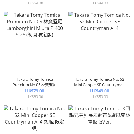
HK$59.00
HK$89.00
Takara Tomy Tomica
Takara Tomy Tomica No. 52
Premium No.05 林寶堅尼
Mini Cooper SE Countryman
Lamborghini Miura P 400 S'26
All4
HK$79.00
HK$49.00
(初回限定版)
HK$89.00
HK$59.00