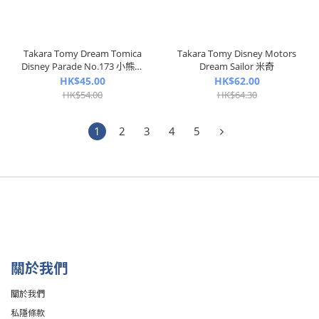
Takara Tomy Dream Tomica
Takara Tomy Disney Motors
Disney Parade No.173 小熊維
Dream Sailor 米奇
尼
HK$45.00
HK$62.00
HK$54.00
HK$64.30
1
2
3
4
5
關於我們
關於我們
私隱條款