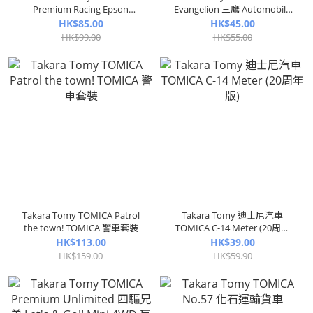
Premium Racing Epson
Evangelion 三鷹 Automobile
Module NSX GT2018 '26
Works 光岡 Orochi
HK$85.00
HK$45.00
HK$99.00
HK$55.00
Takara Tomy TOMICA Patrol
Takara Tomy 迪士尼汽車
the town! TOMICA 警車套裝
TOMICA C-14 Meter (20周年
版)
HK$113.00
HK$39.00
HK$159.00
HK$59.90