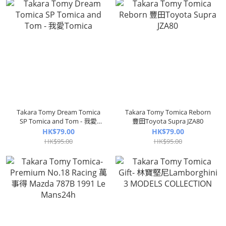
Takara Tomy Dream Tomica
Takara Tomy Tomica Reborn
SP Tomica and Tom - 我愛
豐田Toyota Supra JZA80
Tomica
HK$79.00
HK$79.00
HK$95.00
HK$95.00