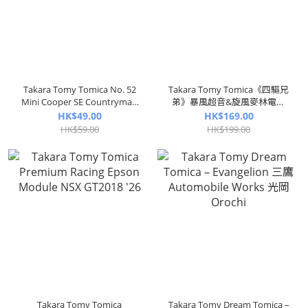
Takara Tomy Tomica No. 52
Takara Tomy Tomica《四驅兄
Mini Cooper SE Countryman
弟》暴風超音&旋風麥林電鍍
All4 (初回限定版)
版Ver.
HK$49.00
HK$169.00
HK$59.00
HK$199.00
Takara Tomy Tomica
Takara Tomy Dream Tomica –