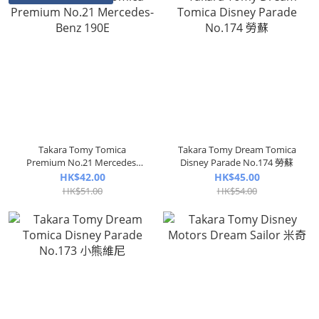
Takara Tomy Tomica
Takara Tomy Dream Tomica
Premium No.21 Mercedes-
Disney Parade No.174 勞蘇
Benz 190E
HK$42.00
HK$45.00
HK$51.00
HK$54.00