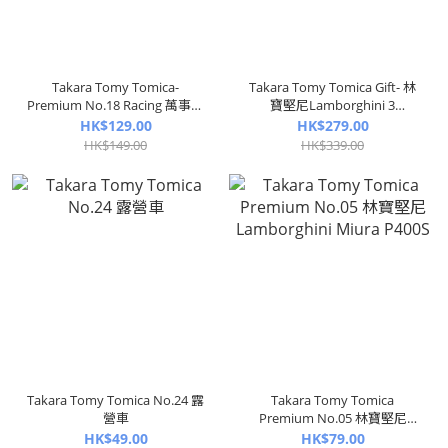
Takara Tomy Tomica-
Takara Tomy Tomica Gift- 林
Premium No.18 Racing 萬事得
寶堅尼Lamborghini 3
Mazda 787B 1991 Le
MODELS COLLECTION
HK$129.00
HK$279.00
Mans24h
HK$149.00
HK$339.00
Takara Tomy Tomica No.24 露
Takara Tomy Tomica
營車
Premium No.05 林寶堅尼
Lamborghini Miura P400S
HK$49.00
HK$79.00