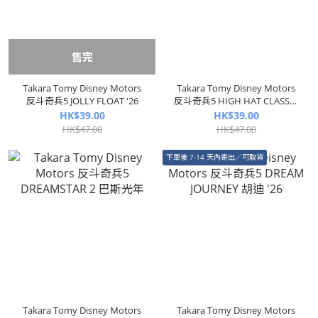
售完
Takara Tomy Disney Motors
Takara Tomy Disney Motors
反斗奇兵5 JOLLY FLOAT '26
反斗奇兵5 HIGH HAT CLASSIC
胡迪 '26
HK$39.00
HK$39.00
HK$47.00
HK$47.00
下單後 7-14 天內寄出／可取貨
Takara Tomy Disney Motors
Takara Tomy Disney Motors