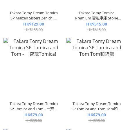
Takara Tomy Dream Tomica
Takara Tomy Tomica
SP Maizen Sisters Zenichi &
Premium 智能車庫 Stone
Maikky
Gray 標準版（可遙控開關門＋
HK$129.00
HK$515.00
變色燈）
HK$155.00
HK$615.00
Takara Tomy Dream Tomica
Takara Tomy Dream Tomica
SP Tomica and Tom - 一齊玩
SP Tomica and Tom Tom和恐
Tomica!
龍
HK$79.00
HK$79.00
HK$95.00
HK$95.00