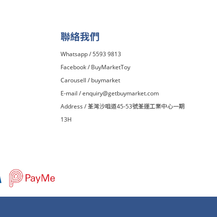
聯絡我們
Whatsapp / 5593 9813
Facebook /
BuyMarketToy
Carousell /
buymarket
E-mail /
enquiry@getbuymarket.com
Address / 荃灣沙咀道45-53號荃運工業中心一期
13H