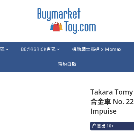
區
BE@RBRICK專區
機動戰士高達 x Momax
預約自取
Takara Tomy
合金車 No. 22 
Impuise
售出
10+