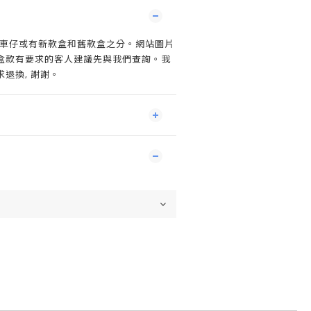
omica 車仔或有新款盒和舊款盒之分。網站圖片
盒款有要求的客人建議先與我們查詢。我
退換, 謝謝。