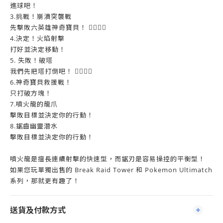
進球吧！
3.挑戰！崩潰突襲戰
先擊敗六英雄神奇寶貝！ 
4.決定！火焰射擊
打好並決定移動！
5. 失敗！破塔
我們先把塔打倒吧！ 
6.神奇寶貝救援戰！
只打破方塊！
7.噴火龍的龍爪
擊敗目標並決定你的行動！
8.鋸齒幽靈潛水
擊敗目標並決定你的行動！
噴火龍是擅長連續射擊的快速型，而鋸刃是容易操控的平衡型！
如果您玩單獨出售的 Break Raid Tower 和 Pokemon Ultimatch
系列，那就更有趣了！
送貨及付款方式