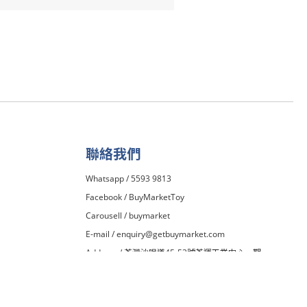
聯絡我們
Whatsapp / 5593 9813
Facebook /
BuyMarketToy
Carousell /
buymarket
E-mail /
enquiry@getbuymarket.com
Address / 荃灣沙咀道45-53號荃運工業中心一期
13H