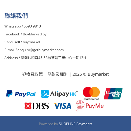
聯絡我們
Whatsapp / 5593 9813
Facebook /
BuyMarketToy
Carousell /
buymarket
E-mail /
enquiry@getbuymarket.com
Address / 荃灣沙咀道45-53號荃運工業中心一期13H
退換貨政策
|
條款及細則
| 2025 © Buymarket
Powered by
SHOPLINE Payments