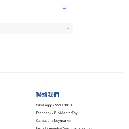
聯絡我們
Whatsapp / 5593 9813
Facebook /
BuyMarketToy
Carousell /
buymarket
E-mail /
enquiry@getbuymarket.com