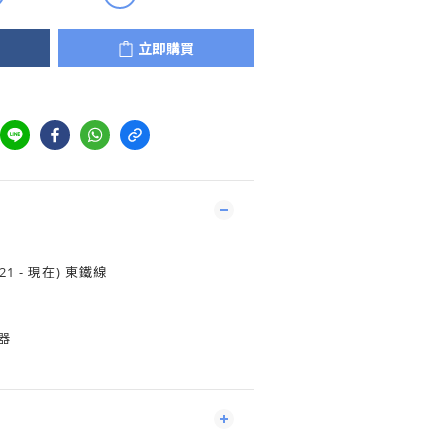
立即購買
1 - 現在) 東鐵線
器