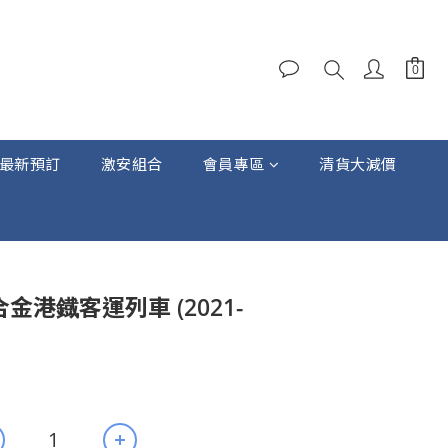
最新預訂
激安組合
會員專區
清貨大減價
立即購買
2 合金港鐡客運列車 (2021-