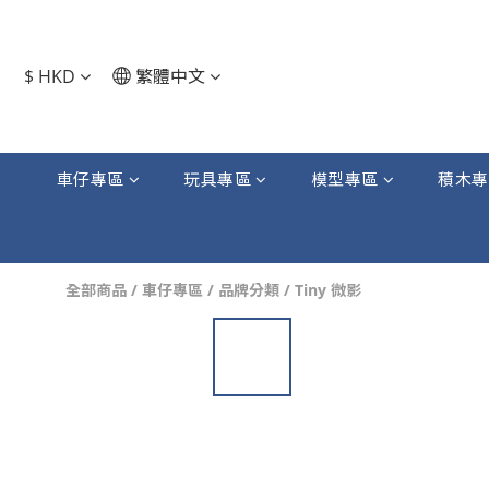
$
HKD
繁體中文
車仔專區
玩具專區
模型專區
積木專
全部商品
/
車仔專區
/
品牌分類
/
Tiny 微影