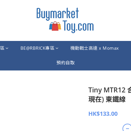
區
BE@RBRICK專區
機動戰士高達 x Momax
預約自取
Tiny MTR1
現在) 東鐵線
HK$133.00