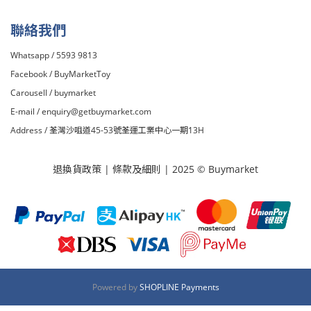
聯絡我們
Whatsapp / 5593 9813
Facebook /
BuyMarketToy
Carousell /
buymarket
E-mail /
enquiry@getbuymarket.com
Address / 荃灣沙咀道45-53號荃運工業中心一期13H
退換貨政策
|
條款及細則
| 2025 © Buymarket
Powered by
SHOPLINE Payments