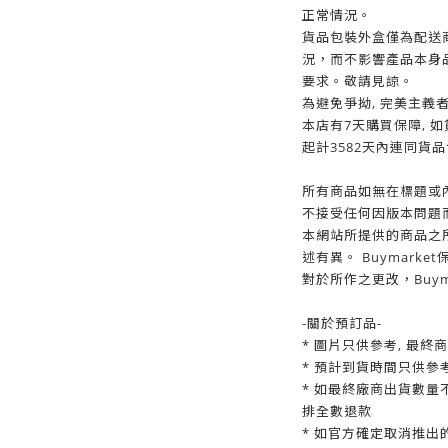
正常情況。
貨品包裝外盒僅為配送
況，而不影響產品本身
要求。敬請見諒。
為避免爭拗, 完美主義
本店有7天購買保障, 如
起計3582天內連同貨
所有商品如無在標題或內
不接受任何因版本問題而
本網站所提供的商品之
述有異。 Buymark
對於所作之更改，Buym
-關於預訂品-
* 圖片只供參考, 最終
* 預計到貨時間只供參
* 如最終廠商出貨數量
排全數退款
* 如官方確定取消推出