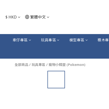
$
HKD
繁體中文
車仔專區
玩具專區
模型專區
積木專
全部商品
/
玩具專區
/
寵物小精靈 (Pokemon)