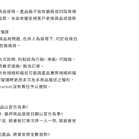
商品使用。產品箱子如有磨損或凹陷等情
品質，本店有權拒絕客戶更換貨品或退款
者慎買
貨品有問題, 在非人為損壞下, 可於收貨日
品包裝換貨。
文說明, 則默認為行版/ 港版/ 代理版。
要求退換/ 取消訂單。
所有規格和描述可能與產品實際規格和描
et保留隨時更改本文及本商品描述之權利，
arket沒有責任予以通知。
商品以官方為準‼
考, 最終商品發貨日期以官方為準‼
不足, 將會按訂單次序一人一架, 其餘會安
的產品, 將會安排全數退款‼