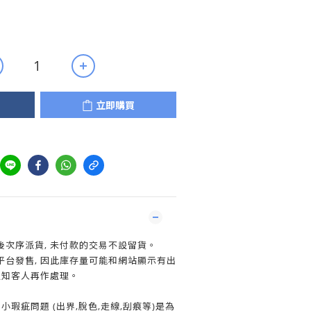
立即購買
次序派貨, 未付款的交易不設留貨。
平台發售, 因此庫存量可能和網站顯示有出
通知客人再作處理。
小瑕疵問題 (出界,脫色,走線,刮痕等)是為