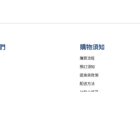
們
購物須知
購買流程
預訂須知
退換貨政策
配送方法
付款二維碼
退換貨政策
|
條款及細則
| 2025 © Buymarket