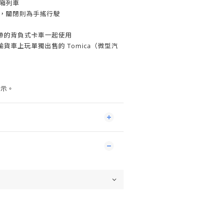
廂列車
駛，關閉則為手搖行駛
帶的背負式卡車一起使用
貨車上玩單獨出售的 Tomica（微型汽
展示。