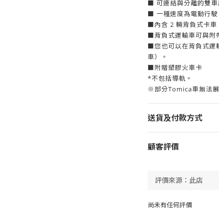
■ 可連結與分離的雙車
■ 一種速度為電動行
■內含 2 輛背負式卡車
■背負式運輸車可與附
■您也可以在背負式運輸
車）。
■附贈塑膠火車卡
*不包括導軌。
※部分Tomica車無法
送貨及付款方式
顧客評價
尚未有任何評價