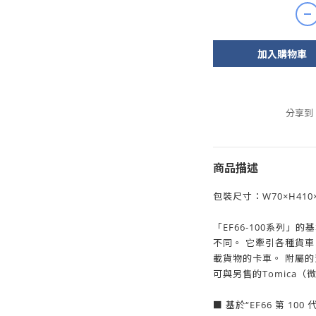
加入購物車
分享到
商品描述
包裝尺寸：W70×H410
「EF66-100系列」
不同。 它牽引各種貨車
載貨物的卡車。 附屬
可與另售的Tomica
■ 基於“EF66 第 100 代