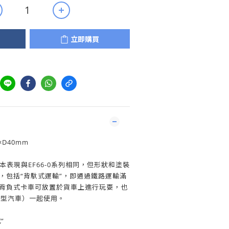
立即購買
×D40mm
的基本表現與EF66-0系列相同，但形狀和塗裝
，包括“背馱式運輸”，即通過鐵路運輸滿
的背負式卡車可放置於貨車上進行玩耍，也
（微型汽車）一起使用。
”