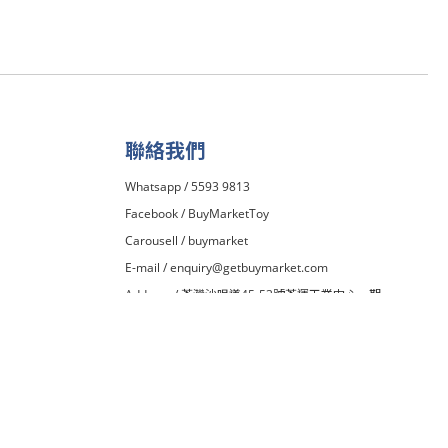
聯絡我們
Whatsapp / 5593 9813
Facebook /
BuyMarketToy
Carousell /
buymarket
E-mail /
enquiry@getbuymarket.com
Address / 荃灣沙咀道45-53號荃運工業中心一期
13H