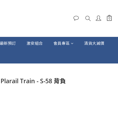
最新預訂
激安組合
會員專區
清貨大減價
立即購買
Plarail Train - S-58 背負