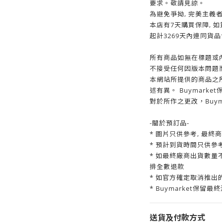
要求。敬請見諒。
為避免爭拗, 完美主義
本店有7天購買保障, 如
起計3269天內連同貨
所有商品如無在標題或內
不接受任何因版本問題而
本網站所提供的商品之
述有異。 Buymark
對於所作之更改，Buym
-關於預訂品-
* 圖片只供參考, 最終
* 預計到貨時間只供參
* 如最終廠商出貨數量
排全數退款
* 如官方確定取消推出
* Buymarket保留最
送貨及付款方式