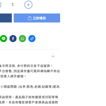
立即購買
次序派貨, 未付款的交易不設留貨。
平台發售, 因此庫存量可能和網站顯示有出
通知客人再作處理。
小瑕疵問題 (出界,脫色,走線,刮痕等)是為
商品使用。產品箱子如有磨損或凹陷等情
品質，本店有權拒絕客戶更換貨品或退款