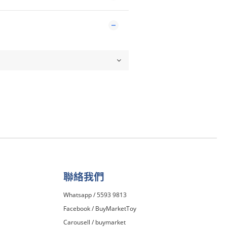
聯絡我們
Whatsapp / 5593 9813
Facebook /
BuyMarketToy
Carousell /
buymarket