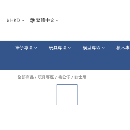
$
HKD
繁體中文
車仔專區
玩具專區
模型專區
積木專
全部商品
/
玩具專區
/
毛公仔
/
迪士尼