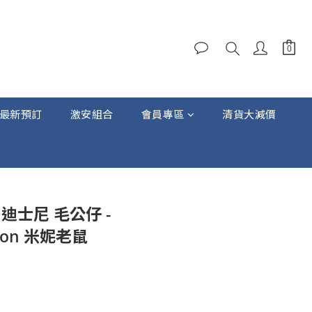
最新預訂
激安組合
會員專區
清貨大減價
立即購買
y 迪士尼 毛公仔 -
tion 米妮老鼠