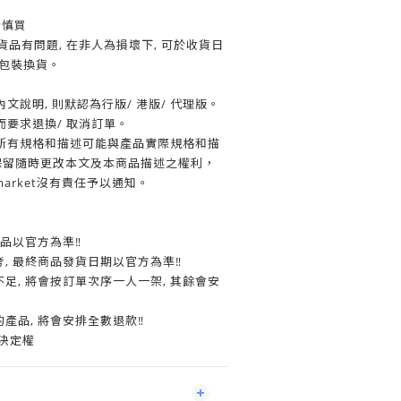
者慎買
貨品有問題, 在非人為損壞下, 可於收貨日
品包裝換貨。
文說明, 則默認為行版/ 港版/ 代理版。
要求退換/ 取消訂單。
所有規格和描述可能與產品實際規格和描
et保留隨時更改本文及本商品描述之權利，
arket沒有責任予以通知。
商品以官方為準‼
考, 最終商品發貨日期以官方為準‼
不足, 將會按訂單次序一人一架, 其餘會安
的產品, 將會安排全數退款‼
終決定權