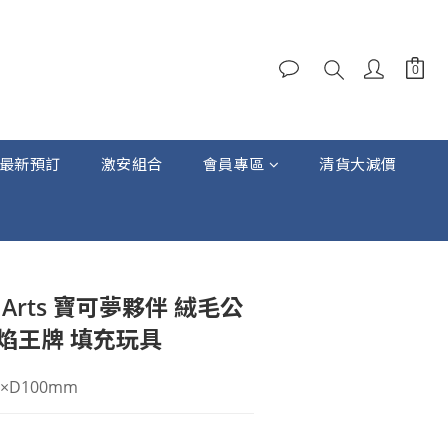
最新預訂
激安組合
會員專區
清貨大減價
立即購買
my Arts 寶可夢夥伴 絨毛公
閃焰王牌 填充玩具
0×D100mm