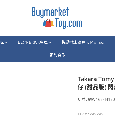
區
BE@RBRICK專區
機動戰士高達 x Momax
預約自取
Takara To
仔 (甜品版) 
尺寸: 約W165×H17
HK$199.00