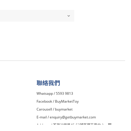
聯絡我們
Whatsapp / 5593 9813
Facebook /
BuyMarketToy
Carousell /
buymarket
E-mail /
enquiry@getbuymarket.com
Address / 荃灣沙咀道45-53號荃運工業中心一期