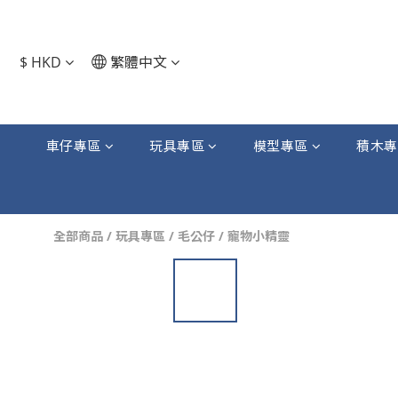
$
HKD
繁體中文
車仔專區
玩具專區
模型專區
積木專
全部商品
/
玩具專區
/
毛公仔
/
寵物小精靈