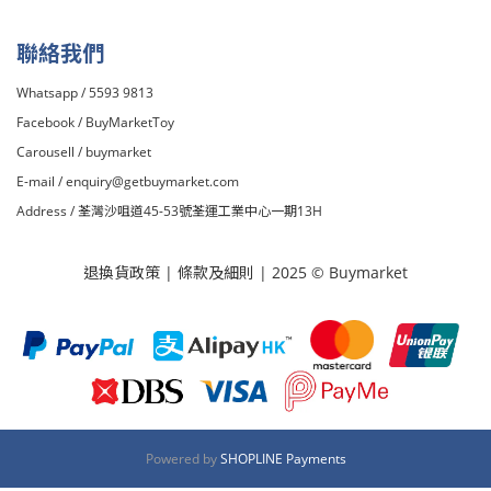
聯絡我們
Whatsapp / 5593 9813
Facebook /
BuyMarketToy
Carousell /
buymarket
E-mail /
enquiry@getbuymarket.com
Address / 荃灣沙咀道45-53號荃運工業中心一期13H
退換貨政策
|
條款及細則
| 2025 © Buymarket
Powered by
SHOPLINE Payments