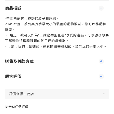
商品描述
-中國角龍有可移動的脖子和尾巴。
-“Ania”是一系列具有手掌大小的裝置的動物模型，您可以移動和
玩耍。
・ 這是一款可以作為“三維動物圖畫書”享受的產品，可以激發想要
了解動物特徵和種類的孩子們的求知欲。
- 可動可玩的可動噱頭，逼真的繪畫和細節，易於玩的手掌大小。
送貨及付款方式
顧客評價
尚未有任何評價