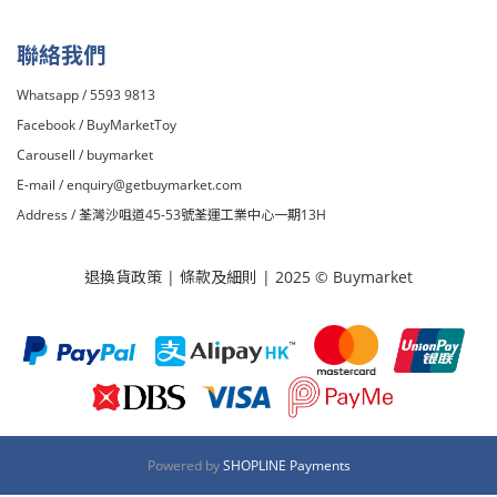
聯絡我們
Whatsapp / 5593 9813
Facebook /
BuyMarketToy
Carousell /
buymarket
E-mail /
enquiry@getbuymarket.com
Address / 荃灣沙咀道45-53號荃運工業中心一期13H
退換貨政策
|
條款及細則
| 2025 © Buymarket
Powered by
SHOPLINE Payments