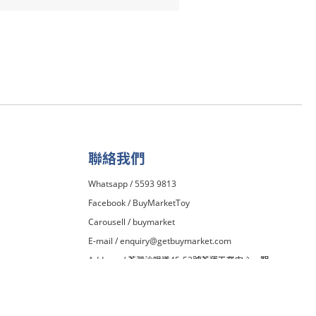
聯絡我們
Whatsapp / 5593 9813
Facebook /
BuyMarketToy
Carousell /
buymarket
E-mail /
enquiry@getbuymarket.com
Address / 荃灣沙咀道45-53號荃運工業中心一期
13H