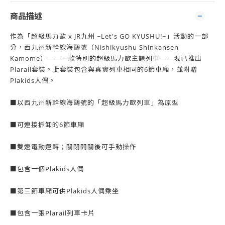
商品描述
作為「超級馬力歐 x JR九州 ~Let's GO KYUSHU!~」活動的一部
分，西九州新幹線海鷗號（Nishikyushu Shinkansen
Kamome）——一款特別的超級馬力歐主​​題列車——現已推出
Plarail套裝。此套裝包含與真實列車相同的6節車廂，並附贈
Plakids人偶。
■以西九州新幹線海鷗號的「超級馬力歐列車」為原型
■可連接拆卸的6節車廂
■雙速電動運轉；關閉開關後可手動操作
■包含一個Plakids人偶
■第三節車廂可供Plakids人偶乘坐
■包含一張Plarail列車卡片