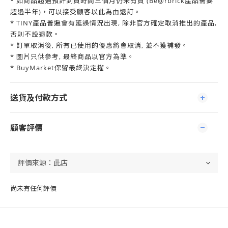
* 如商品超過預計到貨時間三個月仍未有貨 (Be@rbrick產品需要
超過半年)，可以接受顧客以此為由退訂。
* TINY產品普遍會有延誤情況出現, 除非官方確定取消推出的產品,
否則不設退款。
* 訂單取消後, 所有已使用的優惠將會取消, 並不獲補發。
* 圖片只供參考, 最終商品以官方為準。
* BuyMarket保留最終決定權。
送貨及付款方式
顧客評價
尚未有任何評價